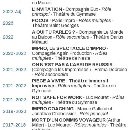
du Marais
L’INVITATION
- Compagnie Eux -
Rôle
2022-auj
principal
- Théâtre du Gymnase
FOCUS
- Paris Impro -
Rôles multiples
-
2026
Théâtre Saint Georges
A QUI TU PARLES ?
- Compagnie Le Monde
2022
au Balcon -
Rôle secondaire
- Théâtre Darius
Milhaud
IMPRO, LE SPECTACLE D'IMPRO
-
2020-2022
Compagnie Again Production -
Rôles
multiples
- Théâtre de Nesle
ON N'EST PAS A L'ABRI DE REUSSIR
2021-2022
(Compagnie les Impromises ) - Emma Debroise
-
Rôle secondaire
PIECE A VIVRE - Théâtre Immersif
2021-2022
Improvisé
-
Rôles multiples
- Théâtre du
Gymnase
NOT SAFE FOR WORK
- Luc Mouret -
Rôles
2021-2022
multiples
- Théâtre du Gymnase
IMPRO COACHING
- Marine Galland et
2019-2020
Jonathan Chaboissier -
Rôle principal
MORT D’UN COMMIS VOYAGEUR
(Arthur
2017-2018
Miller) - Luc Mouret -
Rôles multiples
- Théâtre
de Nesle